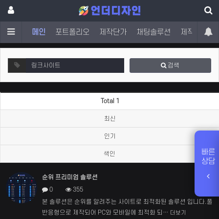
메인
포트폴리오
제작단가
채팅솔루션
제작문의
검색
Total 1
최신
인기
빠른
색인
상담
순위 프리미엄 솔루션
새창
0
355
본 솔루션은 순위를 알려주는 사이트로 최적화된 솔루션 입니다.풀
반응형으로 제작되어 PC와 모바일에 최적화 되…
더보기