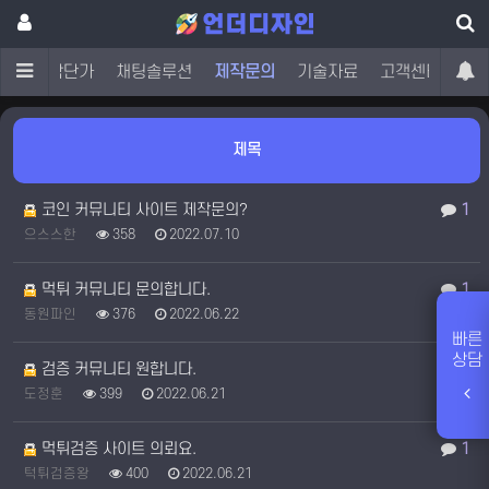
오
제작단가
채팅솔루션
제작문의
기술자료
고객센터
제목
코인 커뮤니티 사이트 제작문의?
1
으스스한
358
2022.07.10
먹튀 커뮤니티 문의합니다.
1
동원파인
376
2022.06.22
빠른
상담
검증 커뮤니티 원합니다.
1
도정훈
399
2022.06.21
먹튀검증 사이트 의뢰요.
1
턱튀검증왕
400
2022.06.21