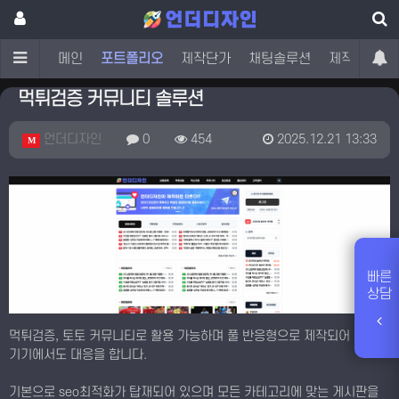
메인
포트폴리오
제작단가
채팅솔루션
제작문의
먹튀검증 커뮤니티 솔루션
언더디자인
0
454
2025.12.21 13:33
M
빠른
상담
먹튀검증, 토토 커뮤니티로 활용 가능하며 풀 반응형으로 제작되어 어떤
기기에서도 대응을 합니다.
기본으로 seo최적화가 탑재되어 있으며 모든 카테고리에 맞는 게시판을