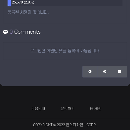
25,570 (2.8%)
등록된 서명이 없습니다.
0
Comments
로그인한 회원만 댓글 등록이 가능합니다.
이용안내
문의하기
PC버전
COPYRIGHT © 2022
언더디자인
- CORP.