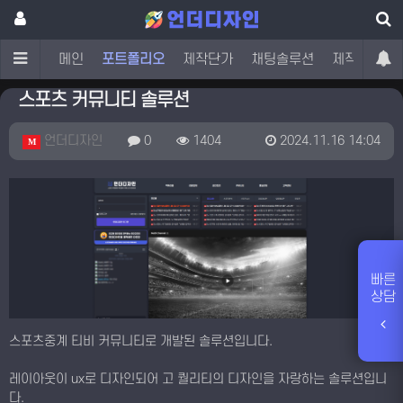
메인
포트폴리오
제작단가
채팅솔루션
제작문의
스포츠 커뮤니티 솔루션
언더디자인
0
1404
2024.11.16 14:04
M
빠른
상담
스포츠중계 티비 커뮤니티로 개발된 솔루션입니다.
레이아웃이 ux로 디자인되어 고 퀄리티의 디자인을 자랑하는 솔루션입니
다.