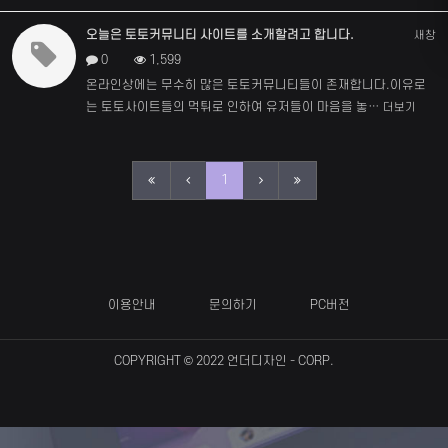
오늘은 토토커뮤니티 사이트를 소개할려고 합니다.
새창
0
1,599
온라인상에는 무수히 많은 토토커뮤니티들이 존재합니다.이유로
는 토토사이트들의 먹튀로 인하여 유저들이 마음을 놓…
더보기
1
이용안내
문의하기
PC버전
COPYRIGHT © 2022
언더디자인
- CORP.