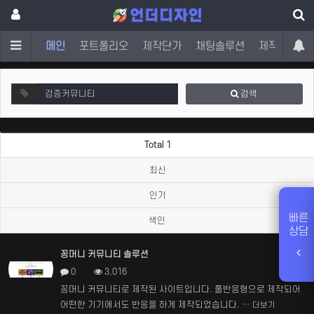
메인
포트폴리오
제작단가
채팅솔루션
제작문의
검색
Total 1
최신
인기
빠른
색인
상담
꽁머니 커뮤니티 솔루션
새창
0
3,016
꽁머니 커뮤니티로 제작된 사이트입니다. 풀반응형으로 제작되어
어떤한 기기에서도 반응을 하게 제작되었습니다. …
더보기