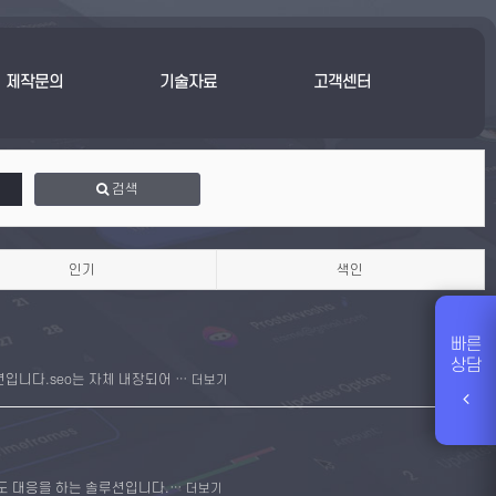
제작문의
기술자료
고객센터
검색
인기
색인
새창
빠른
상담
니다.seo는 자체 내장되어 …
더보기
새창
도 대응을 하는 솔루션입니다.…
더보기