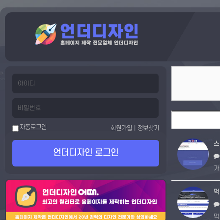
자동로그인
회원가입
|
정보찾기
스
언더디자인
로그인
가
먹
먹