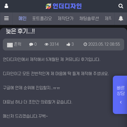
메인
포트폴리오
제작단가
채팅솔루션
제작문의
늦은 후기...!!
존윅
0
3314
3
2023.05.12 08:55
1
언더디자인에서 제작해서 5개월된 제 커뮤니티 후기입니다.
디자인이고 모든 전반적인게 제 마음에 딱 들게 제작해 주셨네요.
빠른
구글에 언제 순위에 진입할지..ㅠㅠ
상담
대표님 하나 더 조만간 의뢰할거 같습니다.
메신저 드리겠습니다.꾸벅~