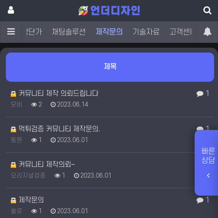
오
제작단가
채팅솔루션
제작문의
기술자료
고객센터
제목
커뮤니티 제작 의뢰드립니다
1
모비
2
2023.06.14
먹튀검증 커뮤니티 제작문의.
1
동원
1
2023.06.01
빠른
상담
커뮤니티 제작의뢰~
1
오리지널검증
1
2023.06.01
제작문의
1
쏠로
1
2023.06.01