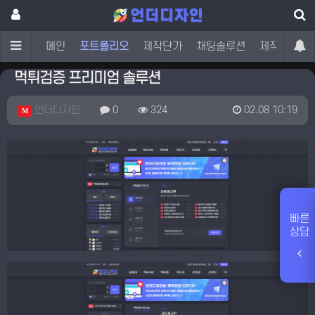
메인
포트폴리오
제작단가
채팅솔루션
제작문의
먹튀검증 프리미엄 솔루션
언더디자인
0
324
02.08 10:19
M
빠른
상담