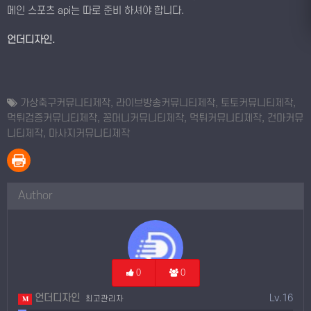
메인 스포츠 api는 따로 준비 하셔야 합니다.
언더디자인.
가상축구커뮤니티제작
,
라이브방송커뮤니티제작
,
토토커뮤니티제작
,
먹튀검증커뮤니티제작
,
꽁머니커뮤니티제작
,
먹튀커뮤니티제작
,
건마커뮤
니티제작
,
마사지커뮤니티제작
Author
0
0
언더디자인
Lv.16
최고관리자
M